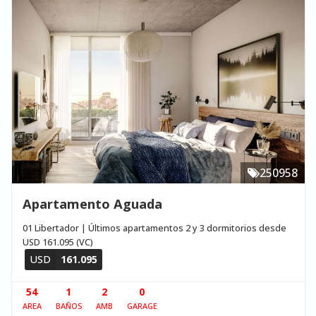
250958
Apartamento Aguada
01 Libertador | Últimos apartamentos 2 y 3 dormitorios desde
USD 161.095 (VC)
USD
161.095
54
1
2
0
AREA
BAÑOS
AMB
GARAGE