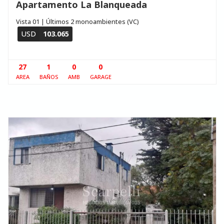
Apartamento La Blanqueada
Vista 01 | Últimos 2 monoambientes (VC)
USD
103.065
27
1
0
0
AREA
BAÑOS
AMB
GARAGE