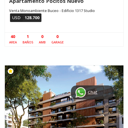
Apartamento Pocitos Nuevo
Venta Monoambiente Buceo - Edificio 1317 Studio
USD
128.700
40
1
0
0
AREA
BAÑOS
AMB
GARAGE
Chat