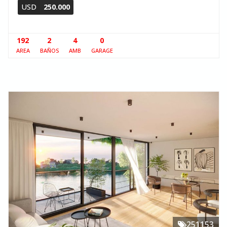
USD
250.000
192
2
4
0
AREA
BAÑOS
AMB
GARAGE
251153