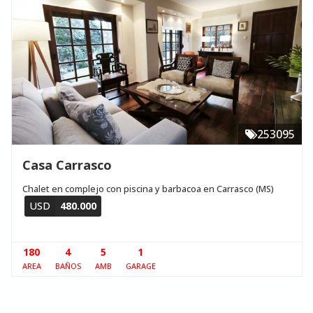
253095
Casa Carrasco
Chalet en complejo con piscina y barbacoa en Carrasco (MS)
USD
480.000
180
4
5
1
AREA
BAÑOS
AMB
GARAGE