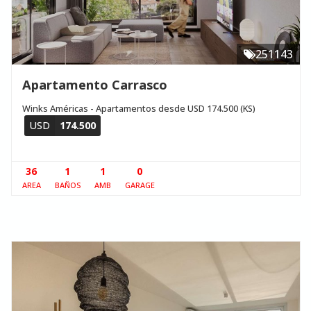
251143
Apartamento Carrasco
Winks Américas - Apartamentos desde USD 174.500 (KS)
USD
174.500
36
1
1
0
AREA
BAÑOS
AMB
GARAGE