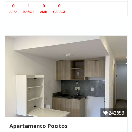
0
1
0
0
AREA
BAÑOS
AMB
GARAGE
242653
Apartamento Pocitos