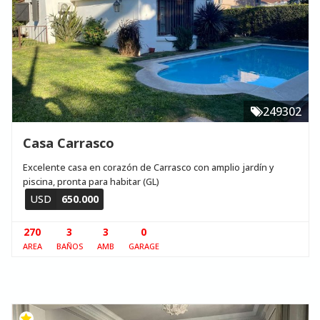
249302
Casa Carrasco
Excelente casa en corazón de Carrasco con amplio jardín y
piscina, pronta para habitar (GL)
USD
650.000
270
3
3
0
AREA
BAÑOS
AMB
GARAGE