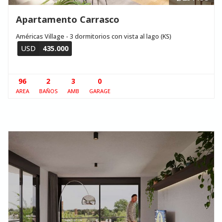
Apartamento Carrasco
Américas Village - 3 dormitorios con vista al lago (KS)
USD
435.000
96
2
3
0
AREA
BAÑOS
AMB
GARAGE