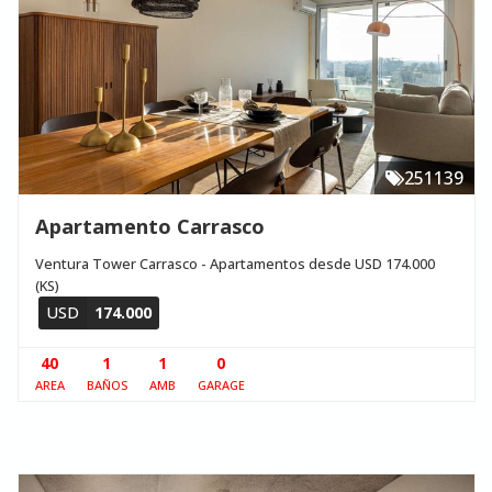
251139
Apartamento Carrasco
Ventura Tower Carrasco - Apartamentos desde USD 174.000
(KS)
USD
174.000
40
1
1
0
AREA
BAÑOS
AMB
GARAGE