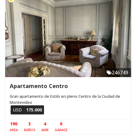
246749
Apartamento Centro
Gran apartamento de Estilo en pleno Centro de la Ciudad de
Montevideo
USD
175.000
190
3
4
0
AREA
BAÑOS
AMB
GARAGE