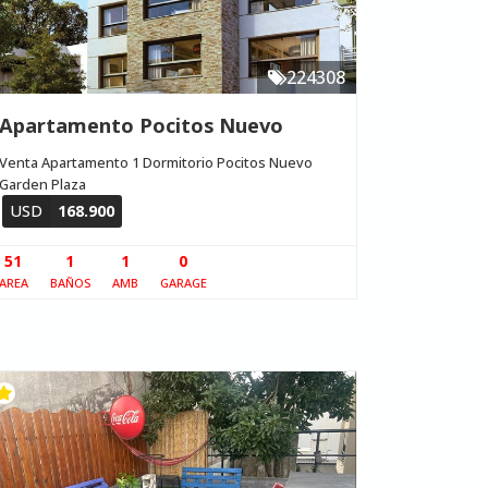
224308
Apartamento Pocitos Nuevo
Venta Apartamento 1 Dormitorio Pocitos Nuevo
Garden Plaza
USD
168.900
51
1
1
0
AREA
BAÑOS
AMB
GARAGE