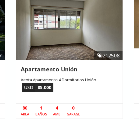
7
212508
Apartamento Unión
Venta Apartamento 4 Dormitorios Unión
USD
85.000
80
1
4
0
AREA
BAÑOS
AMB
GARAGE