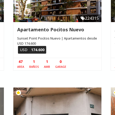
9
224315
Apartamento Pocitos Nuevo
Sunset Point Pocitos Nuevo | Apartamentos desde
USD 174.600
USD
174.600
47
1
1
0
AREA
BAÑOS
AMB
GARAGE