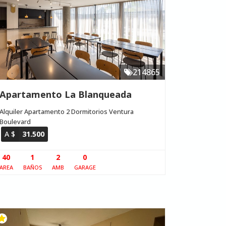
214865
Apartamento La Blanqueada
Alquiler Apartamento 2 Dormitorios Ventura
Boulevard
A $
31.500
40
1
2
0
AREA
BAÑOS
AMB
GARAGE