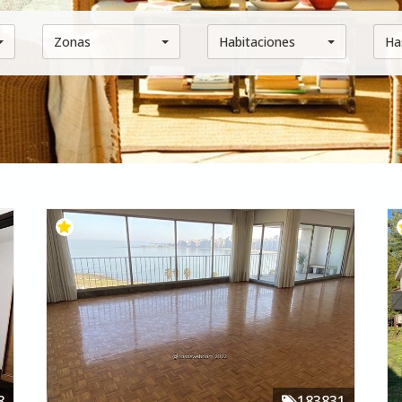
Zonas
Habitaciones
Ha
8
183831