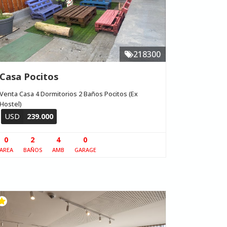
218300
Casa Pocitos
Venta Casa 4 Dormitorios 2 Baños Pocitos (Ex
Hostel)
USD
239.000
0
2
4
0
AREA
BAÑOS
AMB
GARAGE