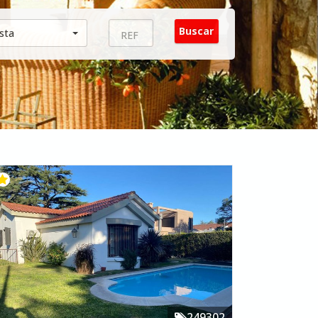
sta
249302