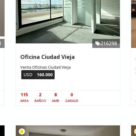
1
216298
Oficina Ciudad Vieja
Venta Oficinas Ciudad Vieja
USD
160.000
115
2
8
0
AREA
BAÑOS
AMB
GARAGE