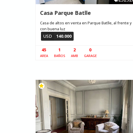
Casa Parque Batlle
Casa de altos en venta en Parque Batlle, al frente y
con buena luz
USD
140.000
45
1
2
0
AREA
BAÑOS
AMB
GARAGE