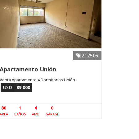
212505
Apartamento Unión
Venta Apartamento 4 Dormitorios Unión
USD
89.000
80
1
4
0
AREA
BAÑOS
AMB
GARAGE