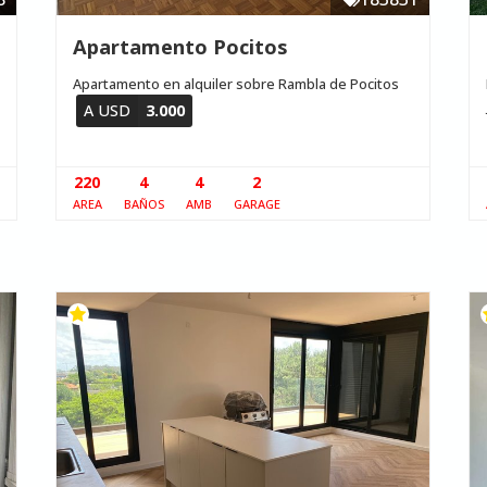
Apartamento Pocitos
Apartamento en alquiler sobre Rambla de Pocitos
A USD
3.000
220
4
4
2
AREA
BAÑOS
AMB
GARAGE