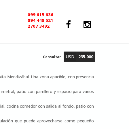
099 615 636
094 448 521
2707 3492
USD
235.000
Consultar
epita Mendizábal. Una zona apacible, con presencia
metral, patio con parrillero y espacio para varios
al, cocina comedor con salida al fondo, patio con
rculación que puede aprovecharse como pequeño