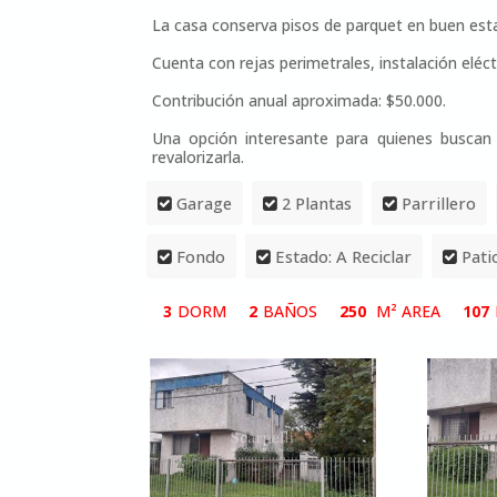
La casa conserva pisos de parquet en buen esta
Cuenta con rejas perimetrales, instalación eléc
Contribución anual aproximada: $50.000.
Una opción interesante para quienes buscan
revalorizarla.
Garage
2 Plantas
Parrillero
Fondo
Estado: A Reciclar
Pati
3
DORM
2
BAÑOS
250
M² AREA
107