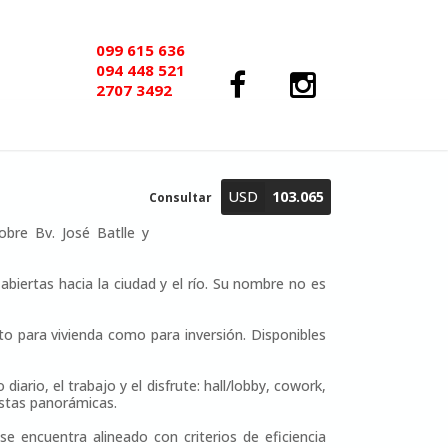
099 615 636
094 448 521
2707 3492
USD
103.065
Consultar
bre Bv. José Batlle y
abiertas hacia la ciudad y el río. Su nombre no es
o para vivienda como para inversión. Disponibles
io, el trabajo y el disfrute: hall/lobby, cowork,
vistas panorámicas.
e encuentra alineado con criterios de eficiencia