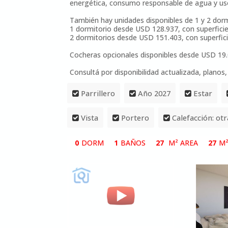
energética, consumo responsable de agua y uso
También hay unidades disponibles de 1 y 2 dorm
1 dormitorio desde USD 128.937, con superficie
2 dormitorios desde USD 151.403, con superfici
Cocheras opcionales disponibles desde USD 19.
Consultá por disponibilidad actualizada, planos
Parrillero
Año 2027
Estar
Vista
Portero
Calefacción: otr
0
DORM
1
BAÑOS
27
M² AREA
27
M²