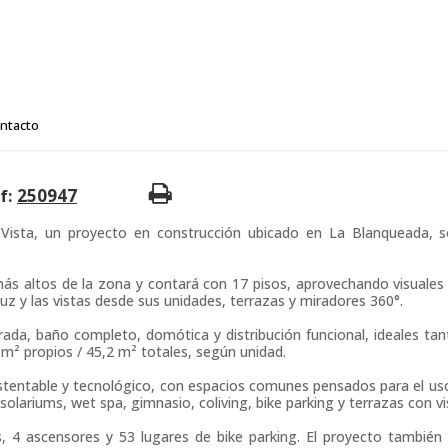
ntacto
f:
250947
ista, un proyecto en construcción ubicado en La Blanqueada, so
más altos de la zona y contará con 17 pisos, aprovechando visuales 
a luz y las vistas desde sus unidades, terrazas y miradores 360°.
a, baño completo, domótica y distribución funcional, ideales tant
m² propios / 45,2 m² totales, según unidad.
ntable y tecnológico, con espacios comunes pensados para el uso diar
 solariums, wet spa, gimnasio, coliving, bike parking y terrazas con 
4 ascensores y 53 lugares de bike parking. El proyecto también s