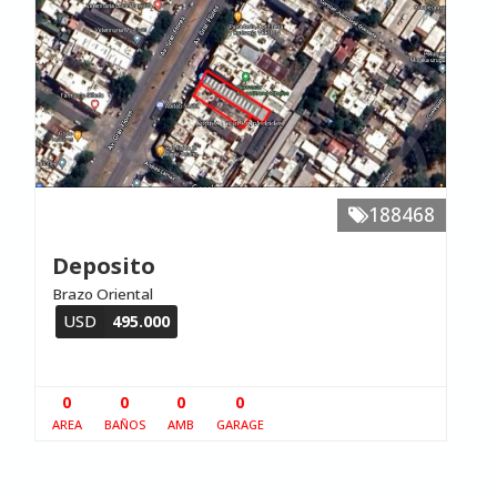
188468
Deposito
Brazo Oriental
USD
495.000
0
0
0
0
AREA
BAÑOS
AMB
GARAGE