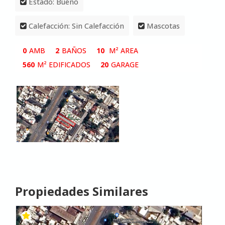
Estado: Bueno
Calefacción: Sin Calefacción
Mascotas
0
AMB
2
BAÑOS
10
M² AREA
560
M² EDIFICADOS
20
GARAGE
Propiedades Similares