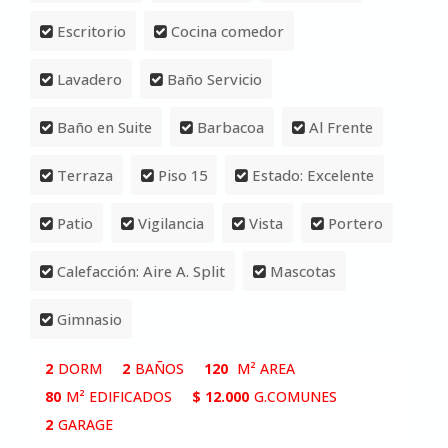
Escritorio
Cocina comedor
Lavadero
Baño Servicio
Baño en Suite
Barbacoa
Al Frente
Terraza
Piso 15
Estado: Excelente
Patio
Vigilancia
Vista
Portero
Calefacción: Aire A. Split
Mascotas
Gimnasio
2
DORM
2
BAÑOS
120
M² AREA
80
M² EDIFICADOS
$ 12.000
G.COMUNES
2
GARAGE