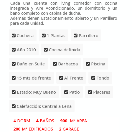
Cada una cuenta con living comedor con cocina
integrada y Aire Acondicionado, un dormitorio y un
baño completo con cabina de ducha.
Además tienen Estacionamiento abierto y un Parrillero
para cada unidad.
Cochera
1 Plantas
Parrillero
Año 2010
Cocina definida
Baño en Suite
Barbacoa
Piscina
15 mts de frente
Al Frente
Fondo
Estado: Muy Bueno
Patio
Placares
Calefacción: Central a Leña
4
DORM
4
BAÑOS
900
M² AREA
200
M² EDIFICADOS
2
GARAGE