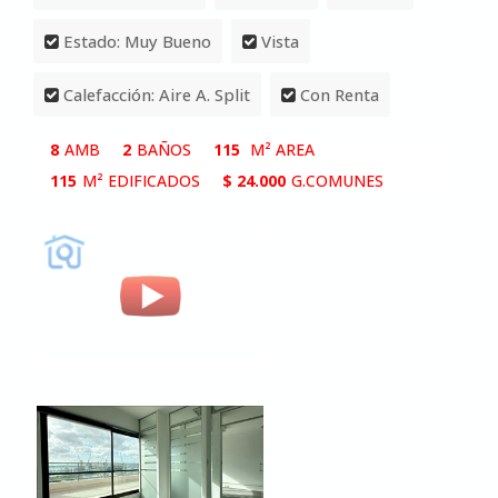
Estado: Muy Bueno
Vista
Calefacción: Aire A. Split
Con Renta
8
AMB
2
BAÑOS
115
M² AREA
115
M² EDIFICADOS
$ 24.000
G.COMUNES