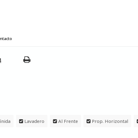
ntacto
8
inida
Lavadero
Al Frente
Prop. Horizontal