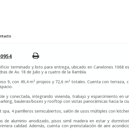
ntacto
50954
ficio terminado y listo para entrega, ubicado en Canelones 1068 es
dras de Av. 18 de Julio y a cuatro de la Rambla.
iso 9, con 49,4 m² propios y 72,6 m² totales. Cuenta con terraza, co
spacio.
le y conectada, integrando vivienda, trabajo y esparcimiento en un
 parking, bauleras/boxes y rooftop con vistas panorámicas hacia la ci
pa, 4 parrilleros semicubiertos, salón de usos múltiples con kitchen
ras de aluminio anodizado, pisos simil madera en estar y dormito
rimera calidad. Además, cuenta con preinstalación de aire acondici