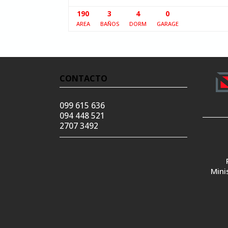
190
3
4
0
AREA
BAÑOS
DORM
GARAGE
CONTACTO
099 615 636
094 448 521
2707 3492
Mini