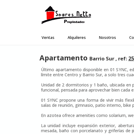
Ventas
Alquileres
Nosotros
Co
Apartamento
Barrio Sur , ref:
2
Último apartamento disponible en 01 SYNC, edi
límite entre Centro y Barrio Sur, a solo tres cua
Unidad de 2 dormitorios y 1 baño, ubicada en p
funcional, pensada para aprovechar bien cada e
01 SYNC propone una forma de vivir más flexib
salas de reunión, gimnasio, patio interno, bike
En azotea ofrece amenities como solarium, wet s
La unidad incluye expansión exterior, abertu
mesada, baño con porcelanato y griferías de p