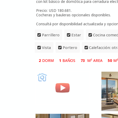
con kit básico de domótica para cerradura electr
Precio: USD 180.681.
Cocheras y bauleras opcionales disponibles.
Consultá por disponibilidad actualizada y opcio
Parrillero
Estar
Cocina come
Vista
Portero
Calefacción: otr
2
DORM
1
BAÑOS
73
M² AREA
50
M²