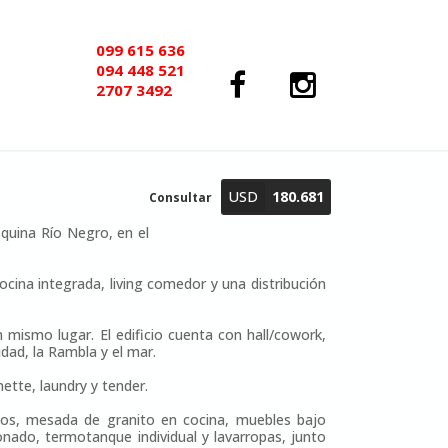
099 615 636
094 448 521
2707 3492
USD
180.681
Consultar
quina Río Negro, en el
cina integrada, living comedor y una distribución
 mismo lugar. El edificio cuenta con hall/cowork,
udad, la Rambla y el mar.
ette, laundry y tender.
rios, mesada de granito en cocina, muebles bajo
onado, termotanque individual y lavarropas, junto