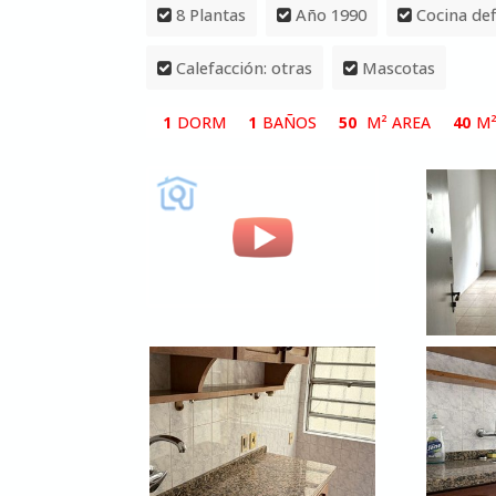
8 Plantas
Año 1990
Cocina def
Calefacción: otras
Mascotas
1
DORM
1
BAÑOS
50
M² AREA
40
M²