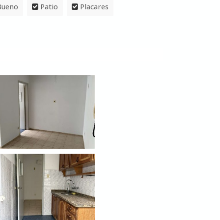
Bueno
Patio
Placares