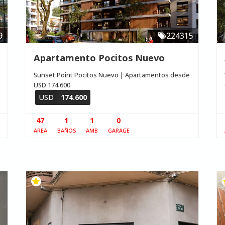
9
224315
Apartamento Pocitos Nuevo
Sunset Point Pocitos Nuevo | Apartamentos desde
USD 174.600
USD
174.600
47
1
1
0
AREA
BAÑOS
AMB
GARAGE