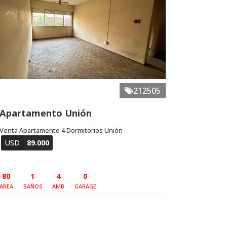
212505
Apartamento Unión
Venta Apartamento 4 Dormitorios Unión
USD
89.000
80
1
4
0
AREA
BAÑOS
AMB
GARAGE