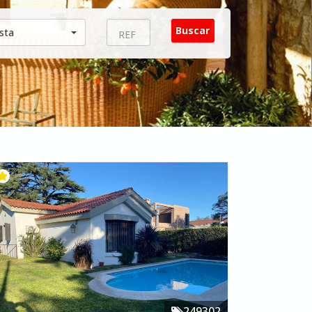
sta
249302