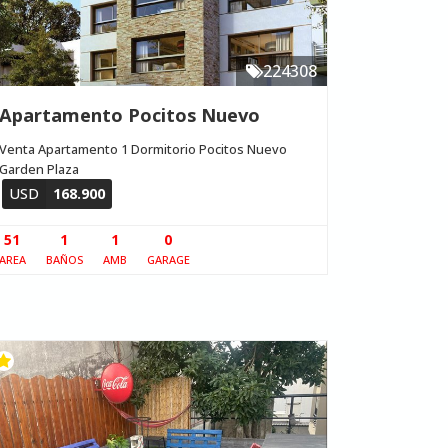
224308
Apartamento Pocitos Nuevo
Venta Apartamento 1 Dormitorio Pocitos Nuevo
Garden Plaza
USD
168.900
51
1
1
0
AREA
BAÑOS
AMB
GARAGE