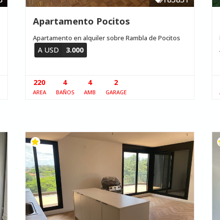
Apartamento Pocitos
Apartamento en alquiler sobre Rambla de Pocitos
A USD
3.000
220
4
4
2
AREA
BAÑOS
AMB
GARAGE