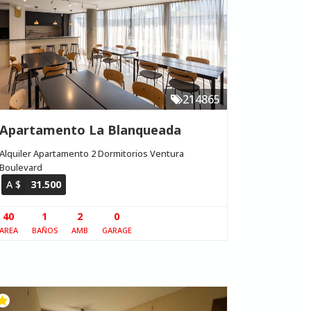
214865
Apartamento La Blanqueada
Alquiler Apartamento 2 Dormitorios Ventura
Boulevard
A $
31.500
40
1
2
0
AREA
BAÑOS
AMB
GARAGE