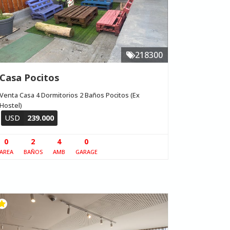
218300
Casa Pocitos
Venta Casa 4 Dormitorios 2 Baños Pocitos (Ex
Hostel)
USD
239.000
0
2
4
0
AREA
BAÑOS
AMB
GARAGE