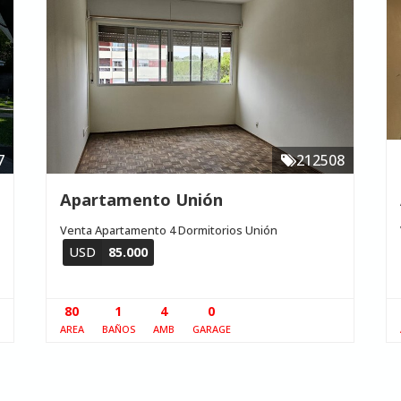
7
212508
Apartamento Unión
Venta Apartamento 4 Dormitorios Unión
USD
85.000
80
1
4
0
AREA
BAÑOS
AMB
GARAGE