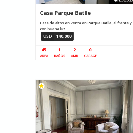
Casa Parque Batlle
Casa de altos en venta en Parque Batlle, al frente y
con buena luz
USD
140.000
45
1
2
0
AREA
BAÑOS
AMB
GARAGE