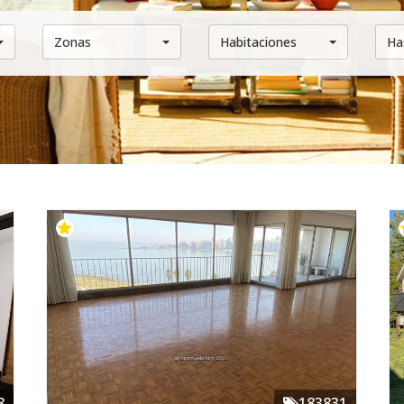
Zonas
Habitaciones
Ha
8
183831