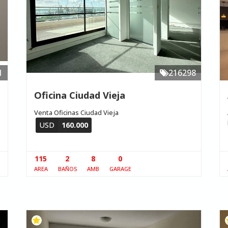
1
216298
Oficina Ciudad Vieja
Venta Oficinas Ciudad Vieja
USD
160.000
115
2
8
0
AREA
BAÑOS
AMB
GARAGE