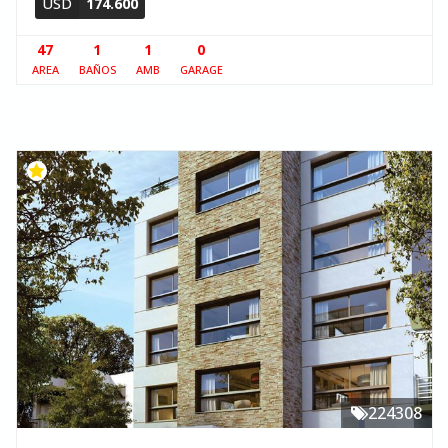
USD
174.600
47
1
1
0
AREA
BAÑOS
AMB
GARAGE
224308