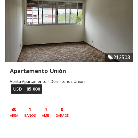
212508
Apartamento Unión
Venta Apartamento 4 Dormitorios Unión
USD
85.000
80
1
4
0
AREA
BAÑOS
AMB
GARAGE