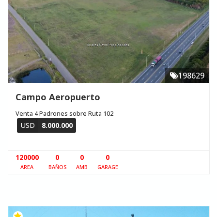
198629
Campo Aeropuerto
Venta 4 Padrones sobre Ruta 102
USD
8.000.000
120000
0
0
0
AREA
BAÑOS
AMB
GARAGE