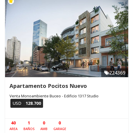
224369
Apartamento Pocitos Nuevo
Venta Monoambiente Buceo - Edificio 1317 Studio
USD
128.700
40
1
0
0
AREA
BAÑOS
AMB
GARAGE