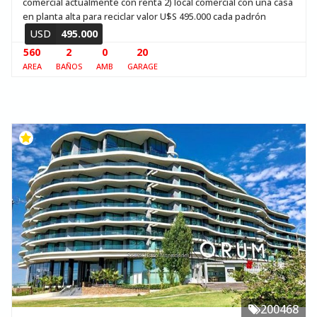
comercial actualmente con renta 2) local comercial con una casa
en planta alta para reciclar valor U$S 495.000 cada padrón
USD
495.000
560
2
0
20
AREA
BAÑOS
AMB
GARAGE
200468