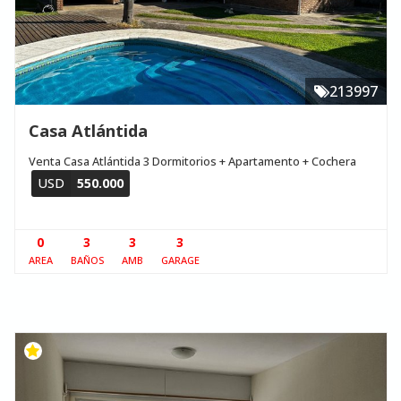
213997
Casa Atlántida
Venta Casa Atlántida 3 Dormitorios + Apartamento + Cochera
USD
550.000
0
3
3
3
AREA
BAÑOS
AMB
GARAGE