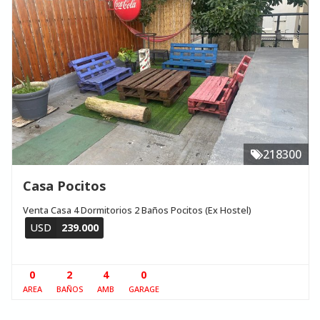
218300
Casa Pocitos
Venta Casa 4 Dormitorios 2 Baños Pocitos (Ex Hostel)
USD
239.000
0
2
4
0
AREA
BAÑOS
AMB
GARAGE