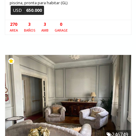
piscina, pronta para habitar (GL)
USD
650.000
270
3
3
0
AREA
BAÑOS
AMB
GARAGE
246749