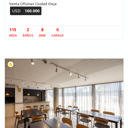
Venta Oficinas Ciudad Vieja
USD
160.000
115
2
8
0
AREA
BAÑOS
AMB
GARAGE