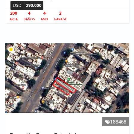
USD
290.000
200
4
4
2
AREA
BAÑOS
AMB
GARAGE
188468