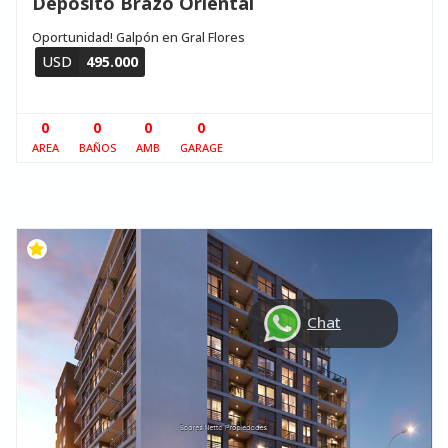
Deposito Brazo Oriental
Oportunidad! Galpón en Gral Flores
USD
495.000
0
0
0
0
AREA
BAÑOS
AMB
GARAGE
Chat