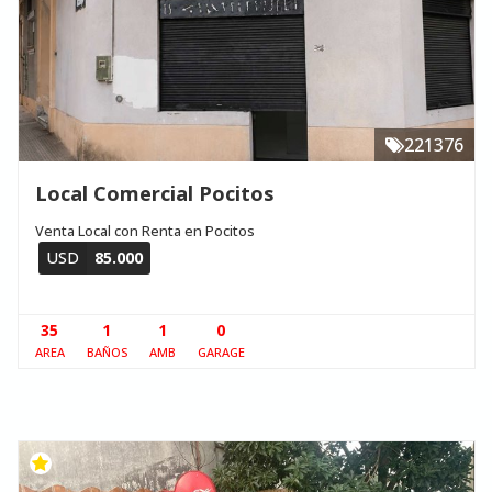
221376
Local Comercial Pocitos
Venta Local con Renta en Pocitos
USD
85.000
35
1
1
0
AREA
BAÑOS
AMB
GARAGE