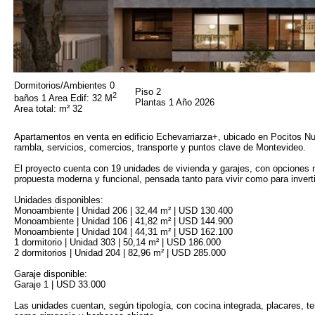
Dormitorios/Ambientes 0
Piso 2
2
baños 1 Area Edif: 32 M
Plantas 1 Año 2026
Area total: m² 32
Apartamentos en venta en edificio Echevarriarza+, ubicado en Pocitos Nu
rambla, servicios, comercios, transporte y puntos clave de Montevideo.
El proyecto cuenta con 19 unidades de vivienda y garajes, con opciones 
propuesta moderna y funcional, pensada tanto para vivir como para inverti
Unidades disponibles:
Monoambiente | Unidad 206 | 32,44 m² | USD 130.400
Monoambiente | Unidad 106 | 41,82 m² | USD 144.900
Monoambiente | Unidad 104 | 44,31 m² | USD 162.100
1 dormitorio | Unidad 303 | 50,14 m² | USD 186.000
2 dormitorios | Unidad 204 | 82,96 m² | USD 285.000
Garaje disponible:
Garaje 1 | USD 33.000
Las unidades cuentan, según tipología, con cocina integrada, placares, te