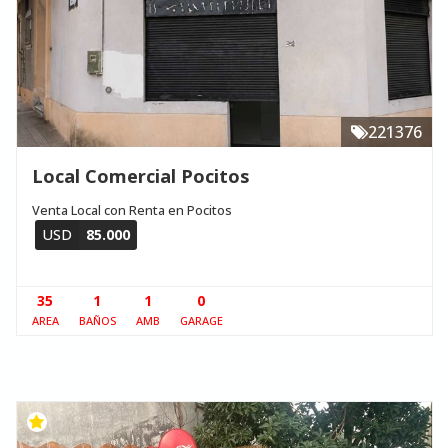
221376
Local Comercial Pocitos
Venta Local con Renta en Pocitos
USD
85.000
35
1
1
0
AREA
BAÑOS
AMB
GARAGE