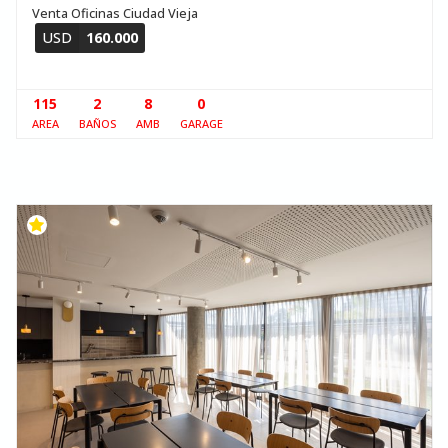
Venta Oficinas Ciudad Vieja
USD
160.000
115
2
8
0
AREA
BAÑOS
AMB
GARAGE