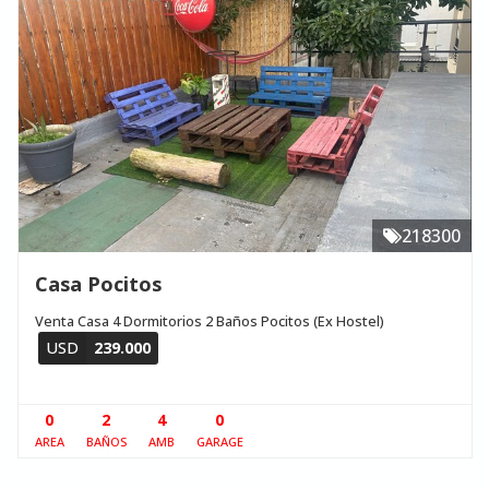
218300
Casa Pocitos
Venta Casa 4 Dormitorios 2 Baños Pocitos (Ex Hostel)
USD
239.000
0
2
4
0
AREA
BAÑOS
AMB
GARAGE