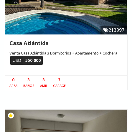
213997
Casa Atlántida
Venta Casa Atlántida 3 Dormitorios + Apartamento + Cochera
USD
550.000
0
3
3
3
AREA
BAÑOS
AMB
GARAGE