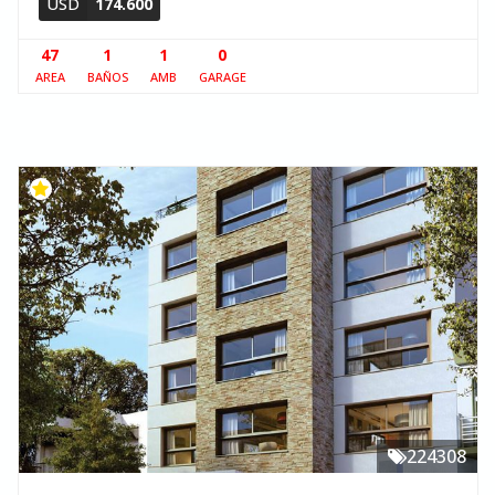
USD
174.600
47
1
1
0
AREA
BAÑOS
AMB
GARAGE
224308