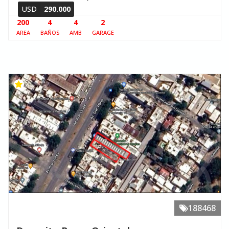
USD
290.000
200
4
4
2
AREA
BAÑOS
AMB
GARAGE
188468