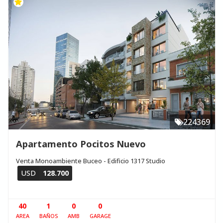
224369
Apartamento Pocitos Nuevo
Venta Monoambiente Buceo - Edificio 1317 Studio
USD
128.700
40
1
0
0
AREA
BAÑOS
AMB
GARAGE