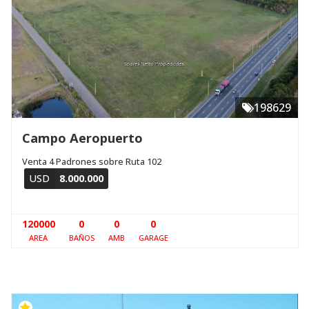
198629
Campo Aeropuerto
Venta 4 Padrones sobre Ruta 102
USD
8.000.000
120000
0
0
0
AREA
BAÑOS
AMB
GARAGE