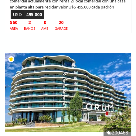
comercial actualmente con renta 2) local comercial con una casa
en planta alta para reciclar valor U$S 495.000 cada padrón
USD
495.000
560
2
0
20
AREA
BAÑOS
AMB
GARAGE
200468