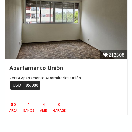
212508
Apartamento Unión
Venta Apartamento 4 Dormitorios Unión
USD
85.000
80
1
4
0
AREA
BAÑOS
AMB
GARAGE