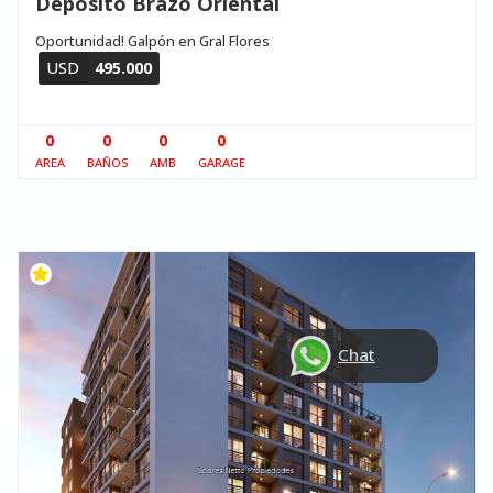
Deposito Brazo Oriental
Oportunidad! Galpón en Gral Flores
USD
495.000
0
0
0
0
AREA
BAÑOS
AMB
GARAGE
Chat