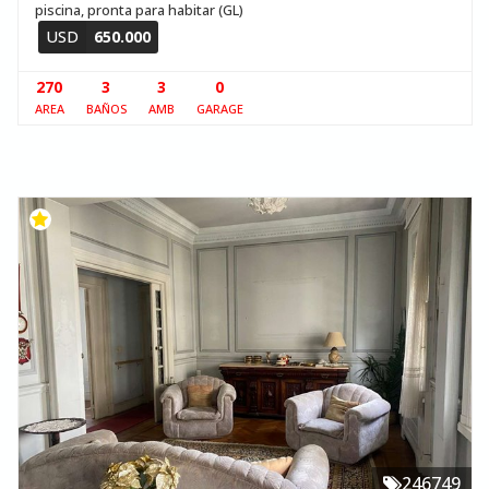
piscina, pronta para habitar (GL)
USD
650.000
270
3
3
0
AREA
BAÑOS
AMB
GARAGE
246749